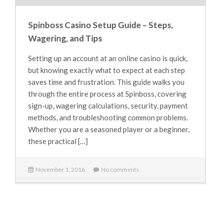
Spinboss Casino Setup Guide – Steps,
Wagering, and Tips
Setting up an account at an online casino is quick,
but knowing exactly what to expect at each step
saves time and frustration. This guide walks you
through the entire process at Spinboss, covering
sign-up, wagering calculations, security, payment
methods, and troubleshooting common problems.
Whether you are a seasoned player or a beginner,
these practical […]
November 1, 2016
No comments