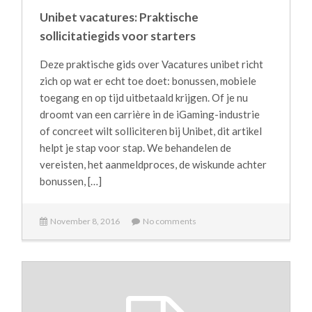
Unibet vacatures: Praktische
sollicitatiegids voor starters
Deze praktische gids over Vacatures unibet richt
zich op wat er echt toe doet: bonussen, mobiele
toegang en op tijd uitbetaald krijgen. Of je nu
droomt van een carrière in de iGaming-industrie
of concreet wilt solliciteren bij Unibet, dit artikel
helpt je stap voor stap. We behandelen de
vereisten, het aanmeldproces, de wiskunde achter
bonussen, […]
November 8, 2016
No comments