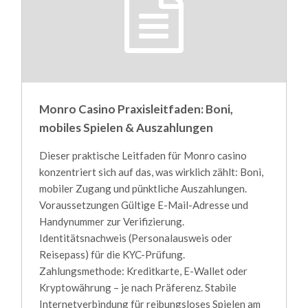
Monro Casino Praxisleitfaden: Boni,
mobiles Spielen & Auszahlungen
Dieser praktische Leitfaden für Monro casino
konzentriert sich auf das, was wirklich zählt: Boni,
mobiler Zugang und pünktliche Auszahlungen.
Voraussetzungen Gültige E-Mail-Adresse und
Handynummer zur Verifizierung.
Identitätsnachweis (Personalausweis oder
Reisepass) für die KYC-Prüfung.
Zahlungsmethode: Kreditkarte, E-Wallet oder
Kryptowährung – je nach Präferenz. Stabile
Internetverbindung für reibungsloses Spielen am