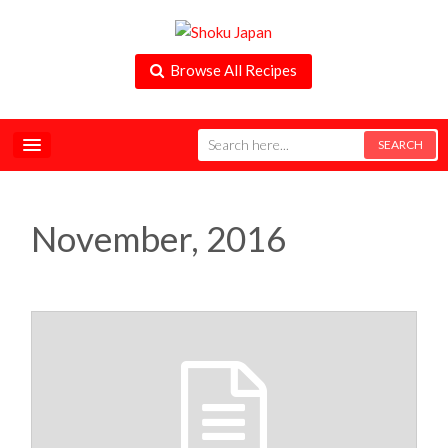
Browse All Recipes
November, 2016