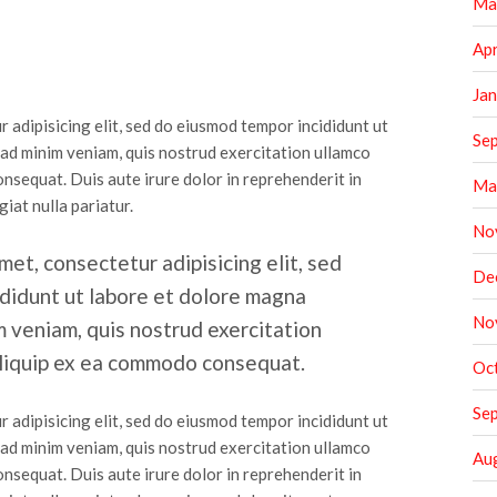
Ma
Apr
Ja
 adipisicing elit, sed do eiusmod tempor incididunt ut
Se
 ad minim veniam, quis nostrud exercitation ullamco
onsequat. Duis aute irure dolor in reprehenderit in
Ma
giat nulla pariatur.
No
met, consectetur adipisicing elit, sed
De
didunt ut labore et dolore magna
No
m veniam, quis nostrud exercitation
 aliquip ex ea commodo consequat.
Oc
Se
 adipisicing elit, sed do eiusmod tempor incididunt ut
 ad minim veniam, quis nostrud exercitation ullamco
Au
onsequat. Duis aute irure dolor in reprehenderit in