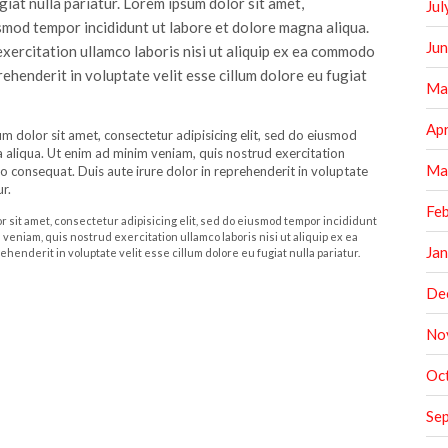
giat nulla pariatur. Lorem ipsum dolor sit amet,
Jul
usmod tempor incididunt ut labore et dolore magna aliqua.
Ju
exercitation ullamco laboris nisi ut aliquip ex ea commodo
rehenderit in voluptate velit esse cillum dolore eu fugiat
Ma
Apr
m dolor sit amet, consectetur adipisicing elit, sed do eiusmod
 aliqua. Ut enim ad minim veniam, quis nostrud exercitation
Ma
o consequat. Duis aute irure dolor in reprehenderit in voluptate
ur.
Fe
r sit amet, consectetur adipisicing elit, sed do eiusmod tempor incididunt
 veniam, quis nostrud exercitation ullamco laboris nisi ut aliquip ex ea
Ja
enderit in voluptate velit esse cillum dolore eu fugiat nulla pariatur.
De
No
Oc
Se