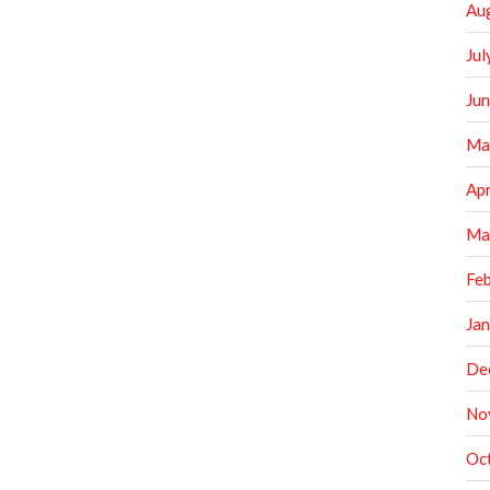
Au
Jul
Ju
Ma
Apr
Ma
Fe
Ja
De
No
Oc