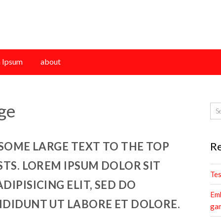
 Ipsum
about
ge
 SOME LARGE TEXT TO THE TOP
Re
STS. LOREM IPSUM DOLOR SIT
Te
IPISICING ELIT, SED DO
Emb
IDIDUNT UT LABORE ET DOLORE.
gam