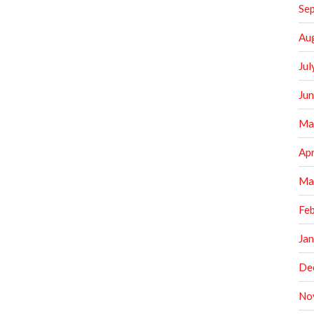
Se
Au
Jul
Ju
Ma
Apr
Ma
Fe
Ja
De
No