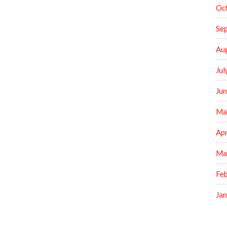
Oc
Se
Au
Jul
Ju
Ma
Apr
Ma
Fe
Ja