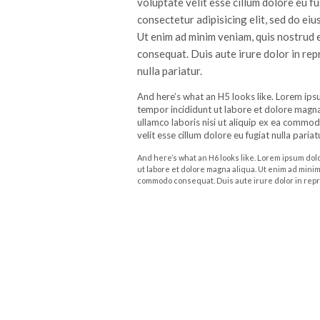
voluptate velit esse cillum dolore eu fu
consectetur adipisicing elit, sed do ei
Ut enim ad minim veniam, quis nostrud 
consequat. Duis aute irure dolor in rep
nulla pariatur.
And here’s what an H5 looks like. Lorem ipsu
tempor incididunt ut labore et dolore magna
ullamco laboris nisi ut aliquip ex ea commod
velit esse cillum dolore eu fugiat nulla pariat
And here’s what an H6 looks like. Lorem ipsum dolo
ut labore et dolore magna aliqua. Ut enim ad minim
commodo consequat. Duis aute irure dolor in repreh