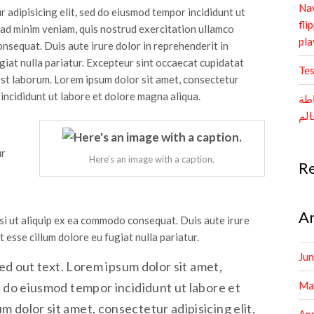
Nav
 adipisicing elit, sed do eiusmod tempor incididunt ut
fli
 ad minim veniam, quis nostrud exercitation ullamco
pl
onsequat. Duis aute irure dolor in reprehenderit in
ugiat nulla pariatur. Excepteur sint occaecat cupidatat
Tes
 est laborum. Lorem ipsum dolor sit amet, consectetur
 incididunt ut labore et dolore magna aliqua.
اطة
ur
Here’s an image with a caption.
R
Ar
isi ut aliquip ex ea commodo consequat. Duis aute irure
t esse cillum dolore eu fugiat nulla pariatur.
Ju
lled out text. Lorem ipsum dolor sit amet,
Ma
d do eiusmod tempor incididunt ut labore et
 dolor sit amet, consectetur adipisicing elit,