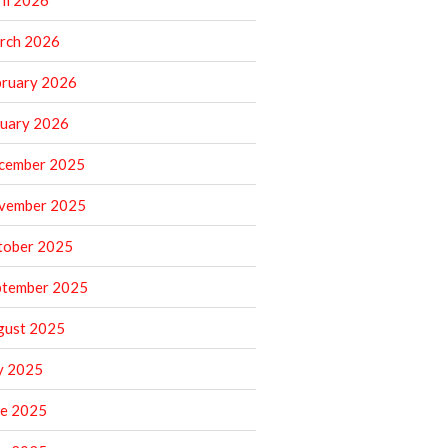
il 2026
rch 2026
bruary 2026
nuary 2026
cember 2025
vember 2025
tober 2025
ptember 2025
gust 2025
y 2025
ne 2025