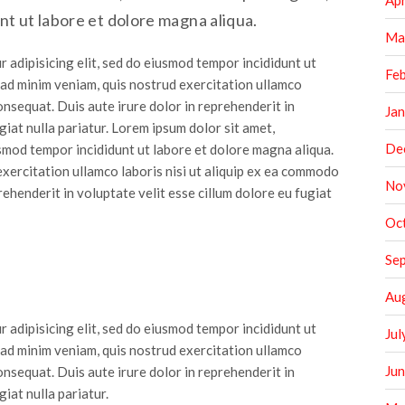
Apr
t ut labore et dolore magna aliqua.
Ma
 adipisicing elit, sed do eiusmod tempor incididunt ut
Fe
 ad minim veniam, quis nostrud exercitation ullamco
onsequat. Duis aute irure dolor in reprehenderit in
Ja
giat nulla pariatur. Lorem ipsum dolor sit amet,
De
usmod tempor incididunt ut labore et dolore magna aliqua.
exercitation ullamco laboris nisi ut aliquip ex ea commodo
No
rehenderit in voluptate velit esse cillum dolore eu fugiat
Oc
Se
Au
 adipisicing elit, sed do eiusmod tempor incididunt ut
Jul
 ad minim veniam, quis nostrud exercitation ullamco
Ju
onsequat. Duis aute irure dolor in reprehenderit in
giat nulla pariatur.